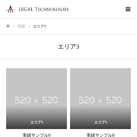
実績
エリア3
ホーム
エリア3
エリア1
エリア1
実績サンプル9
実績サンプル8