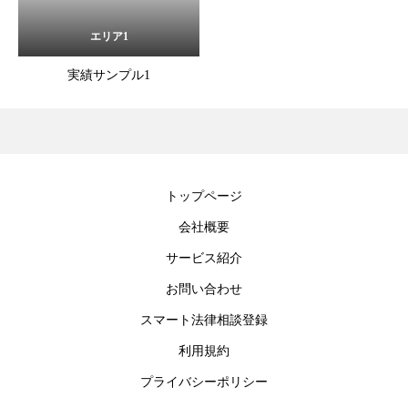
エリア1
実績サンプル1
トップページ
会社概要
サービス紹介
お問い合わせ
スマート法律相談登録
利用規約
プライバシーポリシー